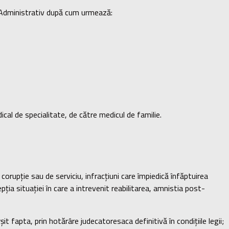
ul Administrativ după cum urmează:
l de specialitate, de către medicul de familie.
orupție sau de serviciu, infracțiuni care împiedică înfăptuirea
epția situației în care a intrevenit reabilitarea, amnistia post-
 fapta, prin hotărâre judecatoresaca definitivă în condițiile legii;