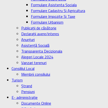
Formulare Asistenta Sociala
Formulare Cadastru Si Agricultura
Formulare Impozite Si Taxe
Formulare Urbanism
Publicaţii de căsătorie
Declaraţii avere/interes
Anunţuri
Asistenţă Socială
Transparenta Decizionala
Alegeri Locale 2024
Vanzari terenuri
Consililul Local
Membrii consiliului
Turism
Ştrand
Pensiuni
E- administrație
Documente Online