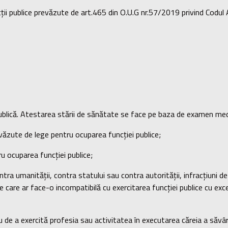
uncții publice prevăzute de art.465 din O.U.G nr.57/2019 privind Cod
lică. Atestarea stării de sănătate se face pe baza de examen medica
evăzute de lege pentru ocuparea funcției publice;
u ocuparea funcției publice;
umanității, contra statului sau contra autorității, infracțiuni de c
nție care ar face-o incompatibilă cu exercitarea funcției publice cu exc
e a exercită profesia sau activitatea în executarea căreia a săvârșit