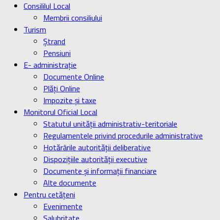
Consililul Local
Membrii consiliului
Turism
Ştrand
Pensiuni
E- administrație
Documente Online
Plăți Online
Impozite și taxe
Monitorul Oficial Local
Statutul unității administrativ-teritoriale
Regulamentele privind procedurile administrative
Hotărârile autorității deliberative
Dispozițiile autorității executive
Documente și informații financiare
Alte documente
Pentru cetățeni
Evenimente
Salubritate