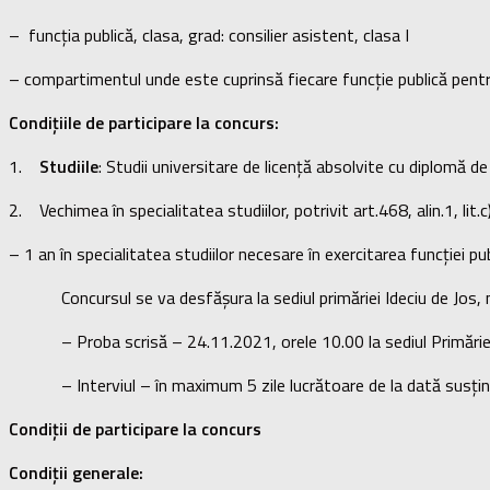
– funcția publică, clasa, grad: consilier asistent, clasa I
– compartimentul unde este cuprinsă fiecare funcție publică pentr
Condițiile de participare la concurs:
1.
Studiile
: Studii universitare de licență absolvite cu diplomă d
2. Vechimea în specialitatea studiilor, potrivit art.468, alin.1, lit
– 1 an în specialitatea studiilor necesare în exercitarea funcției pu
Concursul se va desfășura la sediul primăriei Ideciu de Jos, nr
– Proba scrisă – 24.11.2021, orele 10.00 la sediul Primăriei I
– Interviul – în maximum 5 zile lucrătoare de la dată susțineri
Condiții de participare la concurs
Condiții generale: