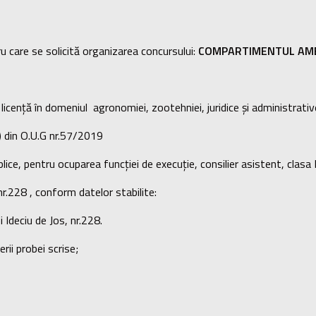
u care se solicită organizarea concursului:
COMPARTIMENTUL AMEN
e licență în domeniul agronomiei, zootehniei, juridice și administrati
.c) din O.U.G nr.57/2019
blice, pentru ocuparea funcției de execuție, consilier asistent, clasa 
.228 , conform datelor stabilite:
deciu de Jos, nr.228.
i probei scrise;