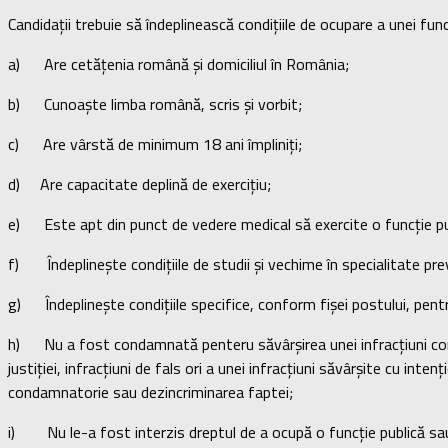
Candidații trebuie să îndeplinească condițiile de ocupare a unei f
a) Are cetățenia română și domiciliul în România;
b) Cunoaște limba română, scris și vorbit;
c) Are vârstă de minimum 18 ani împliniți;
d) Are capacitate deplină de exercițiu;
e) Este apt din punct de vedere medical să exercite o funcție pub
f) Îndeplinește condițiile de studii și vechime în specialitate pr
g) Îndeplinește condițiile specifice, conform fișei postului, pentr
h) Nu a fost condamnată penteru săvârșirea unei infracțiuni contra 
justiției, infracțiuni de fals ori a unei infracțiuni săvârșite cu inte
condamnatorie sau dezincriminarea faptei;
i) Nu le-a fost interzis dreptul de a ocupă o funcție publică sau d