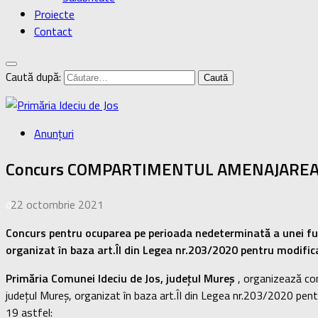
Proiecte
Contact
Caută după:
Anunţuri
Concurs COMPARTIMENTUL AMENAJAREA 
de
22 octombrie 2021
·
Concurs pentru ocuparea pe perioada nedeterminată a unei funcț
organizat în baza art.ÎI din Legea nr.203/2020 pentru modifi
Primăria Comunei Ideciu de Jos, județul Mureș
, organizează con
județul Mureș, organizat în baza art.ÎI din Legea nr.203/2020 pen
19 astfel: