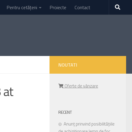
Pentru cetățeni
Proiecte
Contact
NOUTATI
 at
Oferte de vânzare
RECENT
Anunț prinvind posibilitățiile
de achiziționare lemn de foc