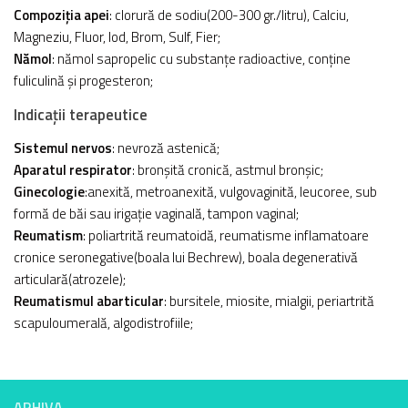
Compoziţia apei
: clorură de sodiu(200-300 gr./litru), Calciu,
Magneziu, Fluor, Iod, Brom, Sulf, Fier;
Nămol
: nămol sapropelic cu substanţe radioactive, conţine
fuliculină şi progesteron;
Indicaţii terapeutice
Sistemul nervos
: nevroză astenică;
Aparatul respirator
: bronşită cronică, astmul bronşic;
Ginecologie
:anexită, metroanexită, vulgovaginită, leucoree, sub
formă de băi sau irigaţie vaginală, tampon vaginal;
Reumatism
: poliartrită reumatoidă, reumatisme inflamatoare
cronice seronegative(boala lui Bechrew), boala degenerativă
articulară(atrozele);
Reumatismul abarticular
: bursitele, miosite, mialgii, periartrită
scapuloumerală, algodistrofiile;
ARHIVA