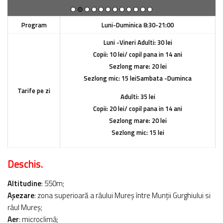
Program
Luni-Duminica 8:30-21:00
Luni -Vineri
Adulti: 30 lei
Copii: 10 lei/ copil pana in 14 ani
Sezlong mare: 20 lei
Sezlong mic: 15 lei
Sambata -Duminca
Tarife pe zi
Adulti: 35 lei
Copii: 20 lei/ copil pana in 14 ani
Sezlong mare: 20 lei
Sezlong mic: 15 lei
Deschis.
Altitudine
: 550m;
Aşezare
: zona superioară a râului Mureş între Munţii Gurghiului si
râul Mureş;
Aer
: microclimâ;