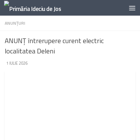
Skip to content
ANUNŢURI
ANUNȚ întrerupere curent electric
localitatea Deleni
DE
1 IULIE 2026
·