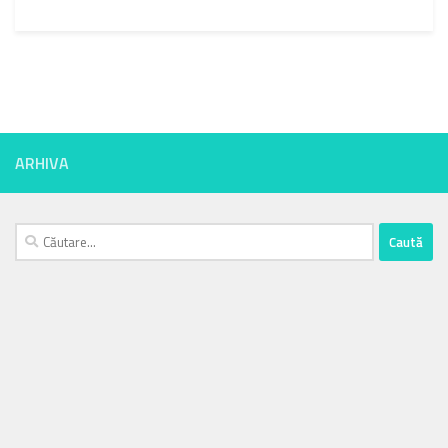
ARHIVA
Caută
după: