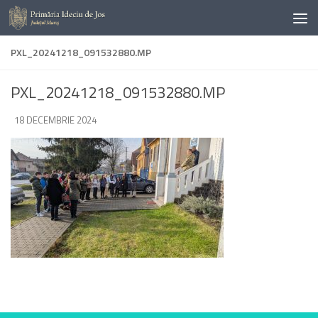
Skip to content
PXL_20241218_091532880.MP
PXL_20241218_091532880.MP
DE
18 DECEMBRIE 2024
·