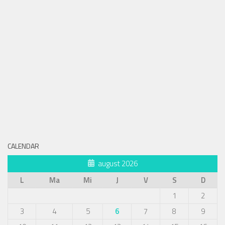
CALENDAR
august 2026
L
Ma
Mi
J
V
S
D
1
2
3
4
5
6
7
8
9