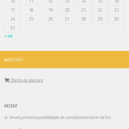
10
11
12
13
14
15
16
17
18
19
20
21
22
23
24
25
26
27
28
29
30
31
« iul.
NOUTATI
Oferte de vânzare
RECENT
Anunț prinvind posibilitățiile de achiziționare lemn de foc