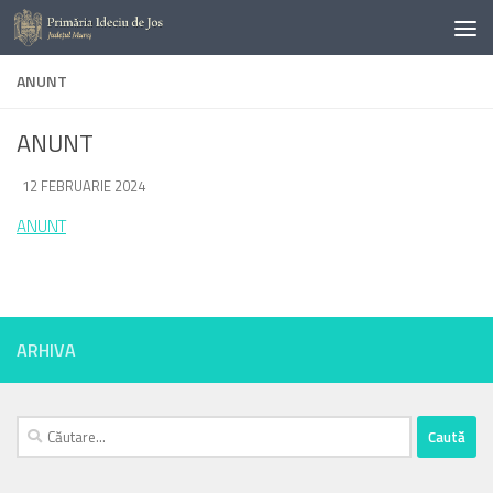
Skip to content
ANUNT
ANUNT
DE
12 FEBRUARIE 2024
·
ANUNT
ARHIVA
Caută
după: