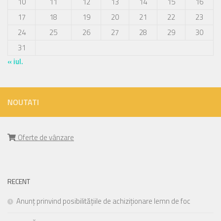
10
11
12
13
14
15
16
17
18
19
20
21
22
23
24
25
26
27
28
29
30
31
« iul.
NOUTATI
Oferte de vânzare
RECENT
Anunț prinvind posibilitățiile de achiziționare lemn de foc