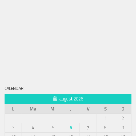
CALENDAR
august 2026
L
Ma
Mi
J
V
S
D
1
2
3
4
5
6
7
8
9