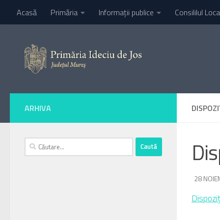
Acasă
Primăria
Informaţii publice
Consililul Loca
Skip to content
ARHIVA
DISPOZI
Caută
Dis
după:
DE
28 NOIE
·
Dispozi