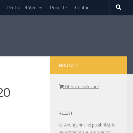
Pentru cetățeni
Proiecte
Contact
NOUTATI
20
Oferte de vânzare
RECENT
Anunț prinvind posibilitățiile
de achiziționare lemn de foc