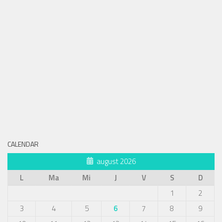
CALENDAR
august 2026
L
Ma
Mi
J
V
S
D
1
2
3
4
5
6
7
8
9