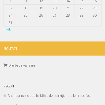
10
11
12
13
14
15
16
17
18
19
20
21
22
23
24
25
26
27
28
29
30
31
« iul.
NOUTATI
Oferte de vânzare
RECENT
Anunț prinvind posibilitățiile de achiziționare lemn de foc