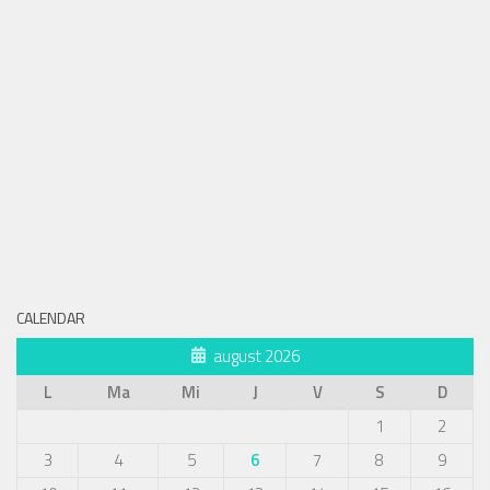
CALENDAR
august 2026
L
Ma
Mi
J
V
S
D
1
2
3
4
5
6
7
8
9