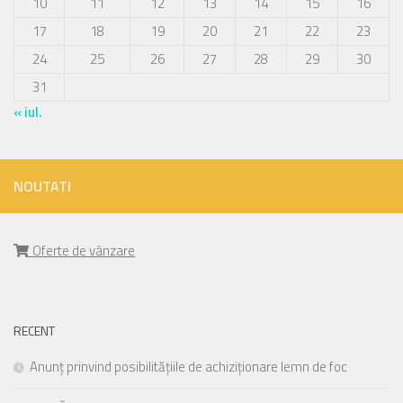
10
11
12
13
14
15
16
17
18
19
20
21
22
23
24
25
26
27
28
29
30
31
« iul.
NOUTATI
Oferte de vânzare
RECENT
Anunț prinvind posibilitățiile de achiziționare lemn de foc