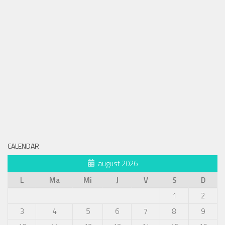
CALENDAR
august 2026
L
Ma
Mi
J
V
S
D
1
2
3
4
5
6
7
8
9