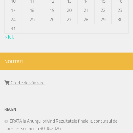
10
11
12
13
14
15
16
17
18
19
20
21
22
23
24
25
26
27
28
29
30
31
« iul.
NOUTATI
Oferte de vânzare
RECENT
ERATĂ la Anunțul privind Rezultatele finale la concursul de
consilier școlar din 30.06.2026