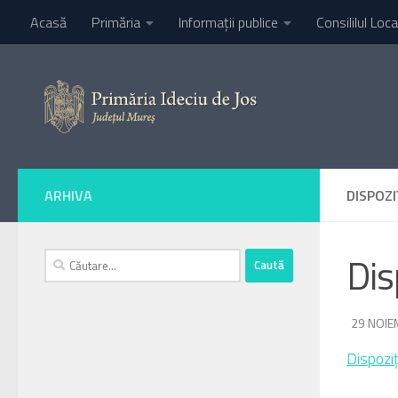
Acasă
Primăria
Informaţii publice
Consililul Loca
Skip to content
ARHIVA
DISPOZI
Caută
Dis
după:
DE
29 NOIE
·
Dispozi