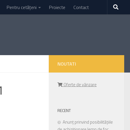
Pentru cetățeni
Proiecte
Contact
NOUTATI
1
Oferte de vânzare
RECENT
Anunț prinvind posibilitățiile
de achiziționare lemn de foc