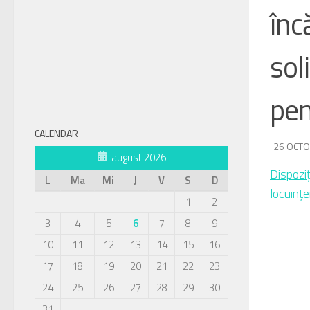
înc
sol
pen
CALENDAR
DE
26 OCTO
·
august 2026
Dispoziț
L
Ma
Mi
J
V
S
D
locuințe
1
2
3
4
5
6
7
8
9
10
11
12
13
14
15
16
17
18
19
20
21
22
23
24
25
26
27
28
29
30
31