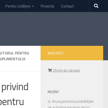
Pentru cetățeni
Proiecte
Contact
 AJUTORUL PENTRU
NOUTATI
 SUPLIMENTULUI
Oferte de vânzare
 privind
RECENT
 pentru
Anunț prinvind posibilitățiile
de achiziționare lemn de foc