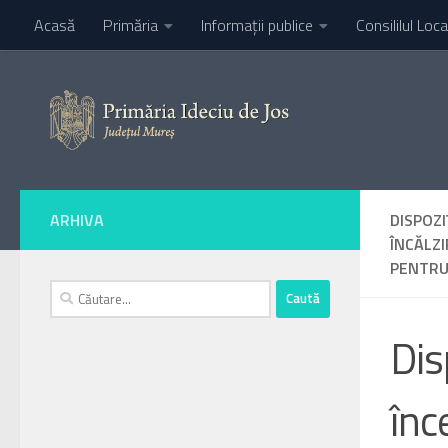
Acasă
Primăria
Informaţii publice
Consililul Loca
Skip to content
ARHIVA
DISPOZI
ÎNCĂLZI
PENTRU
Caută
după:
Dis
înc