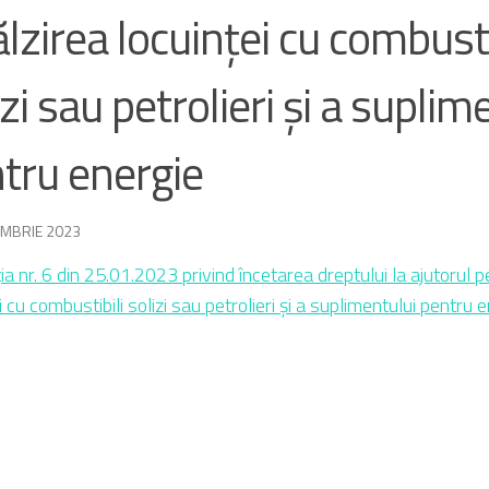
ălzirea locuinței cu combusti
izi sau petrolieri și a suplim
tru energie
MBRIE 2023
ia nr. 6 din 25.01.2023 privind încetarea dreptului la ajutorul p
i cu combustibili solizi sau petrolieri și a suplimentului pentru 