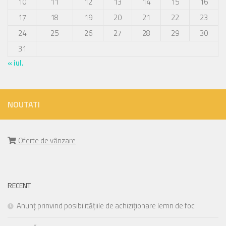
10
11
12
13
14
15
16
17
18
19
20
21
22
23
24
25
26
27
28
29
30
31
« iul.
NOUTATI
Oferte de vânzare
RECENT
Anunț prinvind posibilitățiile de achiziționare lemn de foc