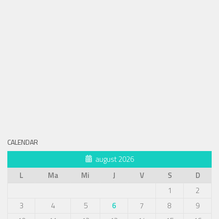
CALENDAR
august 2026
L
Ma
Mi
J
V
S
D
1
2
3
4
5
6
7
8
9