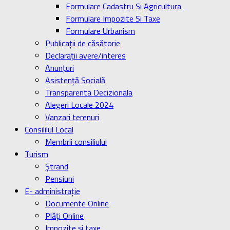
Formulare Cadastru Si Agricultura
Formulare Impozite Si Taxe
Formulare Urbanism
Publicaţii de căsătorie
Declaraţii avere/interes
Anunţuri
Asistenţă Socială
Transparenta Decizionala
Alegeri Locale 2024
Vanzari terenuri
Consililul Local
Membrii consiliului
Turism
Ştrand
Pensiuni
E- administrație
Documente Online
Plăți Online
Impozite și taxe