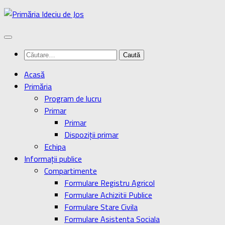
Skip
to
content
Caută
după:
Acasă
Primăria
Program de lucru
Primar
Primar
Dispoziţii primar
Echipa
Informaţii publice
Compartimente
Formulare Registru Agricol
Formulare Achizitii Publice
Formulare Stare Civila
Formulare Asistenta Sociala