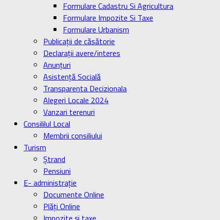
Formulare Cadastru Si Agricultura
Formulare Impozite Si Taxe
Formulare Urbanism
Publicaţii de căsătorie
Declaraţii avere/interes
Anunţuri
Asistenţă Socială
Transparenta Decizionala
Alegeri Locale 2024
Vanzari terenuri
Consililul Local
Membrii consiliului
Turism
Ştrand
Pensiuni
E- administrație
Documente Online
Plăți Online
Impozite și taxe