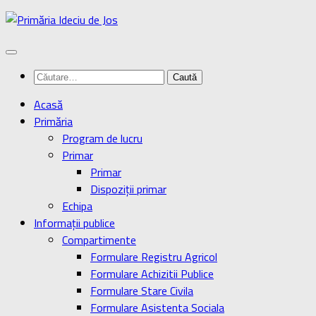
Skip
to
content
Caută
după:
Acasă
Primăria
Program de lucru
Primar
Primar
Dispoziţii primar
Echipa
Informaţii publice
Compartimente
Formulare Registru Agricol
Formulare Achizitii Publice
Formulare Stare Civila
Formulare Asistenta Sociala