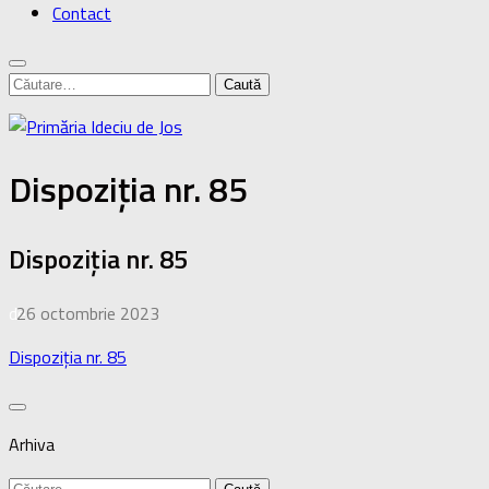
Contact
Caută
după:
Dispoziția nr. 85
Dispoziția nr. 85
de
26 octombrie 2023
·
Dispoziția nr. 85
Arhiva
Caută