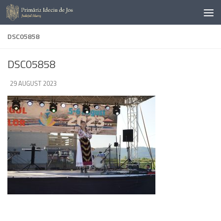
Skip to content
DSC05858
DSC05858
DE
29 AUGUST 2023
·