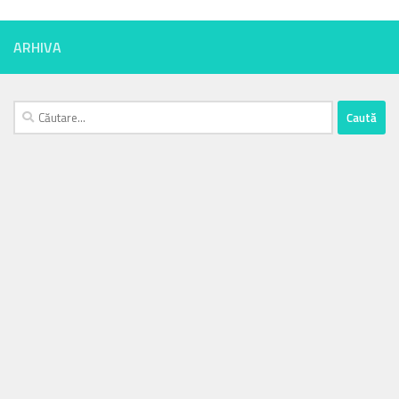
ARHIVA
Caută
după: