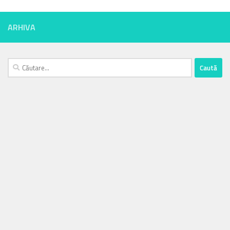
ARHIVA
Caută
după: