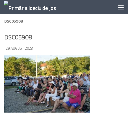
Skip to content
DSC05908
DSC05908
DE
29 AUGUST 2023
·