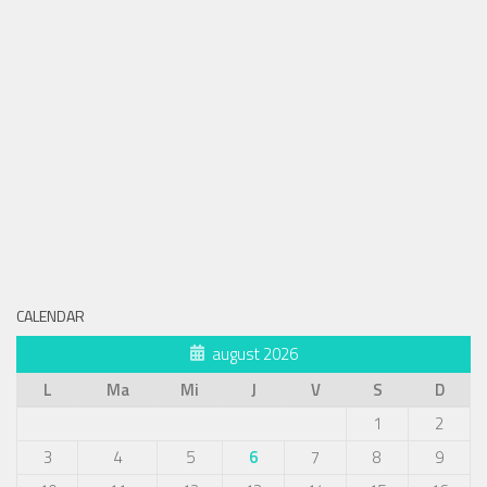
CALENDAR
august 2026
L
Ma
Mi
J
V
S
D
1
2
3
4
5
6
7
8
9