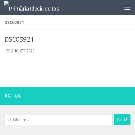
Skip to content
DSC05921
DSC05921
DE
29 AUGUST 2023
·
ARHIVA
Caută
după: