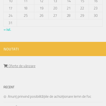
10
11
12
13
14
15
16
17
18
19
20
21
22
23
24
25
26
27
28
29
30
31
« iul.
NOUTATI
Oferte de vânzare
RECENT
Anunț prinvind posibilitățiile de achiziționare lemn de foc