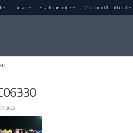
l
Turism
E- administrație
Monitorul Oficial Local
30
C06330
ST 2023