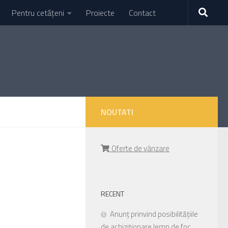
Pentru cetățeni
Proiecte
Contact
NOUTATI
Oferte de vânzare
RECENT
Anunț prinvind posibilitățiile
de achiziționare lemn de foc