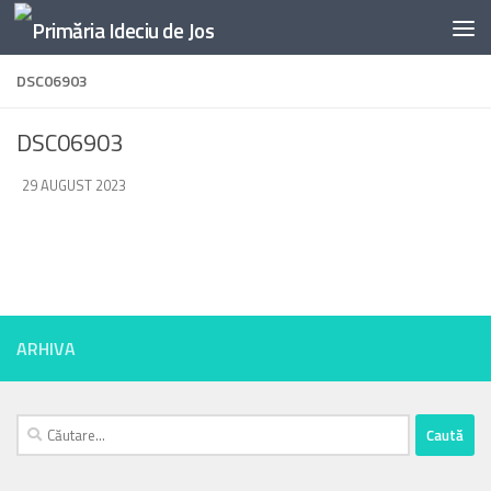
Skip to content
DSC06903
DSC06903
DE
29 AUGUST 2023
·
ARHIVA
Caută
după: