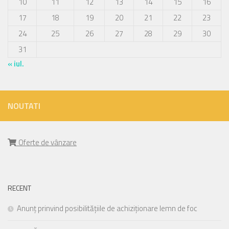
10
11
12
13
14
15
16
17
18
19
20
21
22
23
24
25
26
27
28
29
30
31
« iul.
NOUTATI
Oferte de vânzare
RECENT
Anunț prinvind posibilitățiile de achiziționare lemn de foc