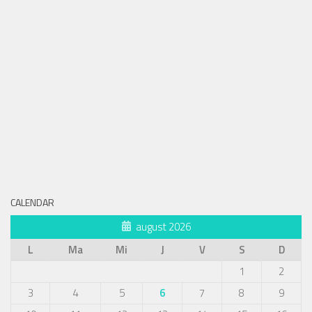
CALENDAR
august 2026
L
Ma
Mi
J
V
S
D
1
2
3
4
5
6
7
8
9