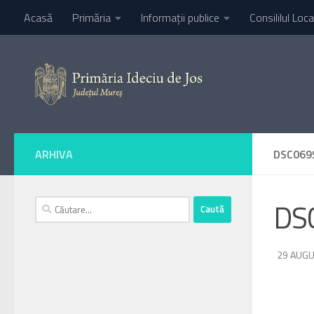
Acasă
Primăria
Informaţii publice
Consililul Loca
Skip to content
ARHIVA
DSC069
Caută
DS
după:
DE
29 AUGU
·