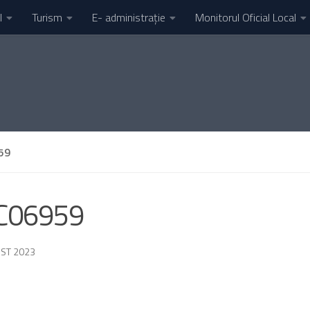
l
Turism
E- administrație
Monitorul Oficial Local
59
C06959
ST 2023