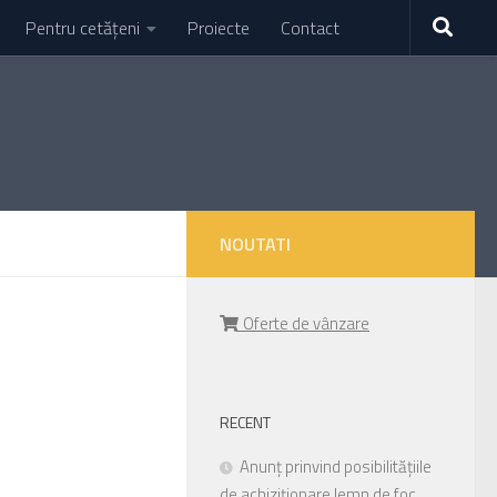
Pentru cetățeni
Proiecte
Contact
NOUTATI
Oferte de vânzare
RECENT
Anunț prinvind posibilitățiile
de achiziționare lemn de foc