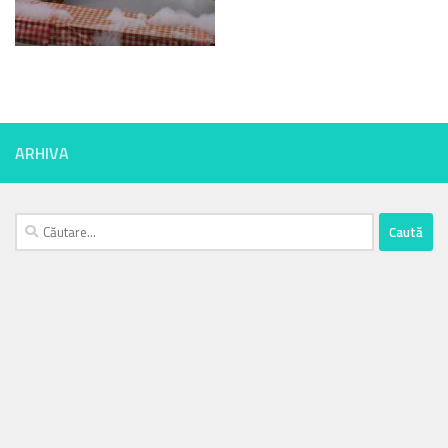
ARHIVA
Caută
după: