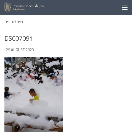
Skip to content
DSC07091
DSC07091
DE
29 AUGUST 2023
·