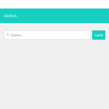
ARHIVA
Caută
după: