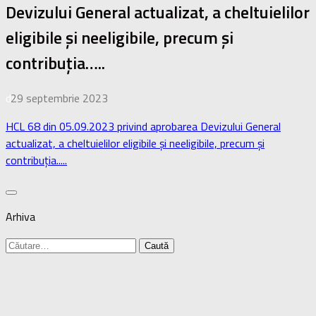
Devizului General actualizat, a cheltuielilor
eligibile și neeligibile, precum și
contribuția…..
de
29 septembrie 2023
·
HCL 68 din 05.09.2023 privind aprobarea Devizului General
actualizat, a cheltuielilor eligibile și neeligibile, precum și
contribuția.....
Arhiva
Caută
după: