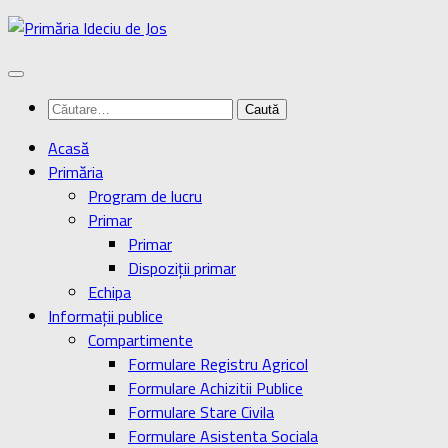
Skip
to
content
Caută
după:
Acasă
Primăria
Program de lucru
Primar
Primar
Dispoziţii primar
Echipa
Informaţii publice
Compartimente
Formulare Registru Agricol
Formulare Achizitii Publice
Formulare Stare Civila
Formulare Asistenta Sociala