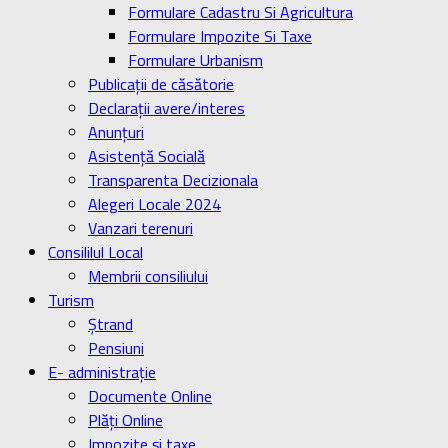
Formulare Cadastru Si Agricultura
Formulare Impozite Si Taxe
Formulare Urbanism
Publicaţii de căsătorie
Declaraţii avere/interes
Anunţuri
Asistenţă Socială
Transparenta Decizionala
Alegeri Locale 2024
Vanzari terenuri
Consililul Local
Membrii consiliului
Turism
Ştrand
Pensiuni
E- administrație
Documente Online
Plăți Online
Impozite și taxe