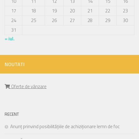
10
11
12
13
14
15
16
17
18
19
20
21
22
23
24
25
26
27
28
29
30
31
« iul.
NOUTATI
Oferte de vânzare
RECENT
Anunț prinvind posibilitățiile de achiziționare lemn de foc