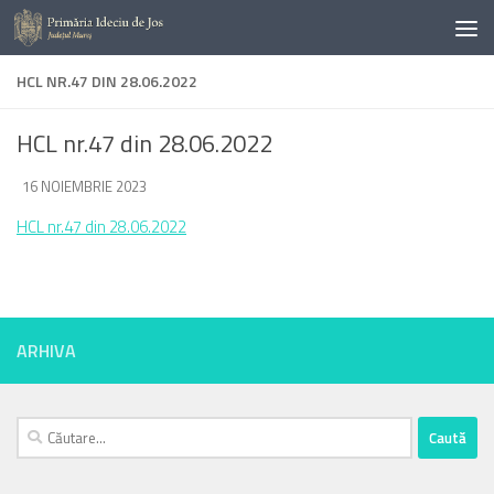
Skip to content
HCL NR.47 DIN 28.06.2022
HCL nr.47 din 28.06.2022
DE
16 NOIEMBRIE 2023
·
HCL nr.47 din 28.06.2022
ARHIVA
Caută
după: