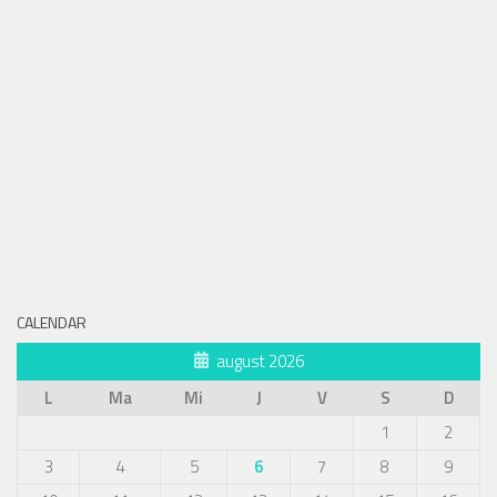
CALENDAR
august 2026
L
Ma
Mi
J
V
S
D
1
2
3
4
5
6
7
8
9