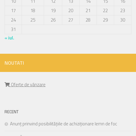
10
11
12
13
14
15
16
17
18
19
20
21
22
23
24
25
26
27
28
29
30
31
« iul.
NOUTATI
Oferte de vânzare
RECENT
Anunț prinvind posibilitățiile de achiziționare lemn de foc