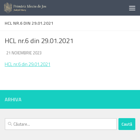
Skip to content
HCL NR.6 DIN 29.01.2021
HCL nr.6 din 29.01.2021
DE
21 NOIEMBRIE 2023
·
HCL nr.6 din 29.01.2021
ARHIVA
Caută
după: