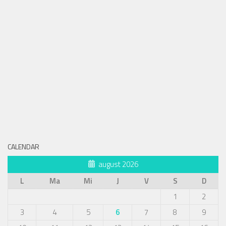
CALENDAR
august 2026
L
Ma
Mi
J
V
S
D
1
2
3
4
5
6
7
8
9