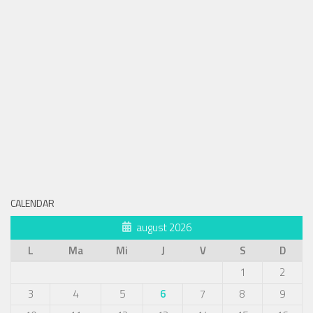
CALENDAR
august 2026
L
Ma
Mi
J
V
S
D
1
2
3
4
5
6
7
8
9