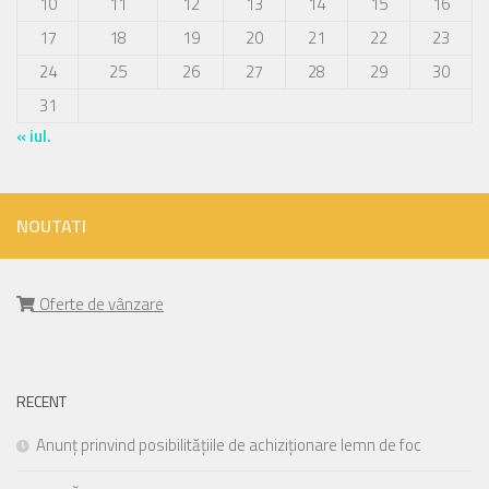
10
11
12
13
14
15
16
17
18
19
20
21
22
23
24
25
26
27
28
29
30
31
« iul.
NOUTATI
Oferte de vânzare
RECENT
Anunț prinvind posibilitățiile de achiziționare lemn de foc