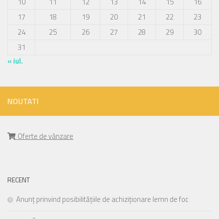
10
11
12
13
14
15
16
17
18
19
20
21
22
23
24
25
26
27
28
29
30
31
« iul.
NOUTATI
Oferte de vânzare
RECENT
Anunț prinvind posibilitățiile de achiziționare lemn de foc