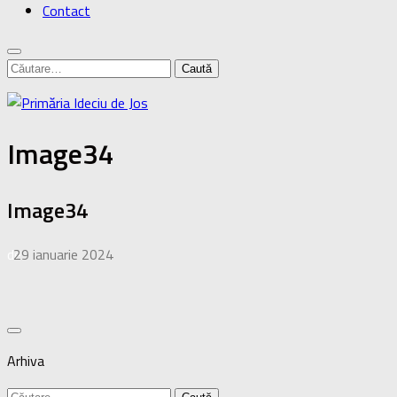
Contact
Caută
după:
Image34
Image34
de
29 ianuarie 2024
·
Arhiva
Caută