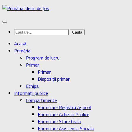
Skip
to
content
Caută
după:
Acasă
Primăria
Program de lucru
Primar
Primar
Dispoziţii primar
Echipa
Informaţii publice
Compartimente
Formulare Registru Agricol
Formulare Achizitii Publice
Formulare Stare Civila
Formulare Asistenta Sociala