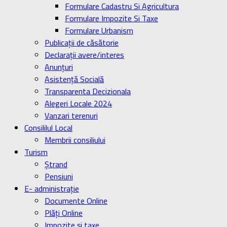
Formulare Cadastru Si Agricultura
Formulare Impozite Si Taxe
Formulare Urbanism
Publicaţii de căsătorie
Declaraţii avere/interes
Anunţuri
Asistenţă Socială
Transparenta Decizionala
Alegeri Locale 2024
Vanzari terenuri
Consililul Local
Membrii consiliului
Turism
Ştrand
Pensiuni
E- administrație
Documente Online
Plăți Online
Impozite și taxe