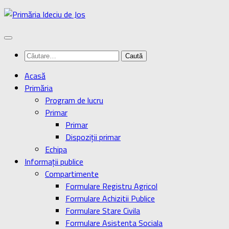
Skip
to
content
Caută
după:
Acasă
Primăria
Program de lucru
Primar
Primar
Dispoziţii primar
Echipa
Informaţii publice
Compartimente
Formulare Registru Agricol
Formulare Achizitii Publice
Formulare Stare Civila
Formulare Asistenta Sociala