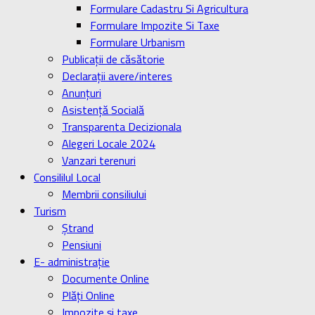
Formulare Cadastru Si Agricultura
Formulare Impozite Si Taxe
Formulare Urbanism
Publicaţii de căsătorie
Declaraţii avere/interes
Anunţuri
Asistenţă Socială
Transparenta Decizionala
Alegeri Locale 2024
Vanzari terenuri
Consililul Local
Membrii consiliului
Turism
Ştrand
Pensiuni
E- administrație
Documente Online
Plăți Online
Impozite și taxe