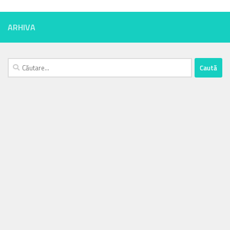
ARHIVA
Caută
după: