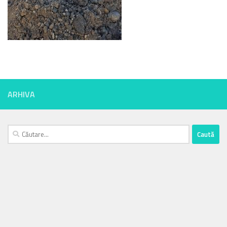
ARHIVA
Caută
după: