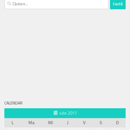
Caută
după:
CALENDAR
iulie 2017
L
Ma
Mi
J
V
S
D