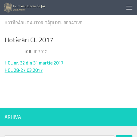
Skip to content
HOTĂRÂRILE AUTORITĂȚII DELIBERATIVE
Hotărâri CL 2017
DE
· PUBLICAT
10 IULIE 2017
· ACTUALIZAT
28 APRILIE 2026
HCL nr. 32 din 31 martie 2017
HCL 28-27.03.2017
ARHIVA