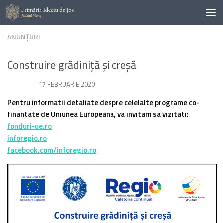
Skip to content
ANUNŢURI
Construire grădiniță și creșă
DE
· PUBLICAT
17 FEBRUARIE 2020
· ACTUALIZAT
17 FEBRUARIE 2020
Pentru informatii detaliate despre celelalte programe co-
finantate de Uniunea Europeana, va invitam sa vizitati:
fonduri-ue.ro
inforegio.ro
facebook.com/inforegio.ro