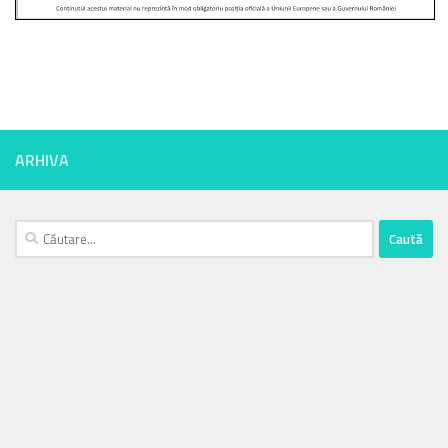
ARHIVA
Caută
după: