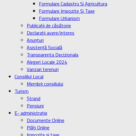
Formulare Cadastru Si Agricultura
Formulare Impozite Si Taxe
Formulare Urbanism
Publicaţii de căsătorie
Declaraţii avere/interes
Anunţuri
Asistenţă Socială
Transparenta Decizionala
Alegeri Locale 2024
Vanzari terenuri
Consililul Local
Membrii consiliului
Turism
Ştrand
Pensiuni
E- administrație
Documente Online
Plăți Online
Impozite și taxe