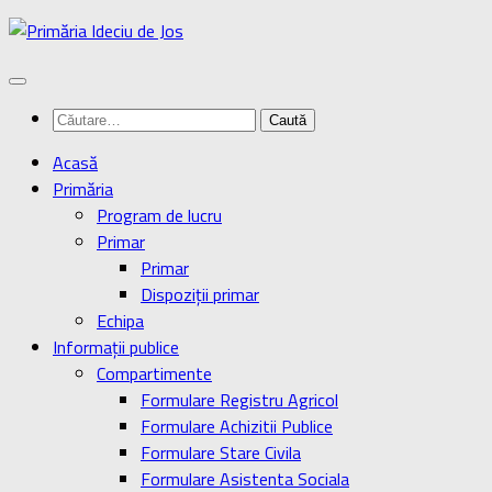
Skip
to
content
Caută
după:
Acasă
Primăria
Program de lucru
Primar
Primar
Dispoziţii primar
Echipa
Informaţii publice
Compartimente
Formulare Registru Agricol
Formulare Achizitii Publice
Formulare Stare Civila
Formulare Asistenta Sociala