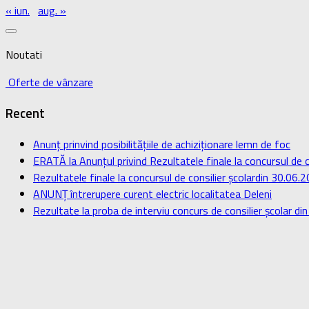
« iun.
aug. »
Noutati
Oferte de vânzare
Recent
Anunț prinvind posibilitățiile de achiziționare lemn de foc
ERATĂ la Anunțul privind Rezultatele finale la concursul de c
Rezultatele finale la concursul de consilier școlardin 30.06.
ANUNȚ întrerupere curent electric localitatea Deleni
Rezultate la proba de interviu concurs de consilier școlar d