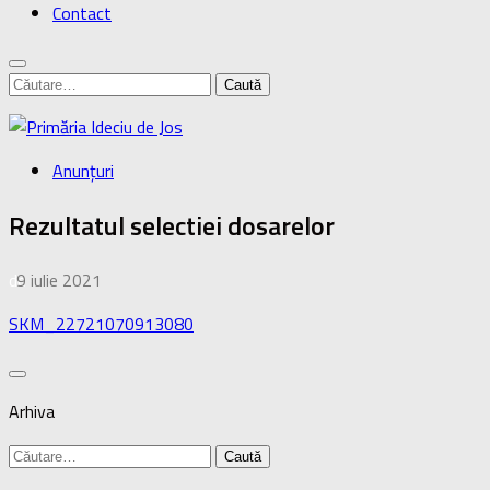
Contact
Caută
după:
Anunţuri
Rezultatul selectiei dosarelor
de
9 iulie 2021
·
SKM_22721070913080
Arhiva
Caută
după: