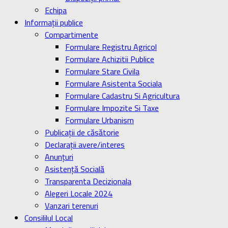
Echipa
Informaţii publice
Compartimente
Formulare Registru Agricol
Formulare Achizitii Publice
Formulare Stare Civila
Formulare Asistenta Sociala
Formulare Cadastru Si Agricultura
Formulare Impozite Si Taxe
Formulare Urbanism
Publicaţii de căsătorie
Declaraţii avere/interes
Anunţuri
Asistenţă Socială
Transparenta Decizionala
Alegeri Locale 2024
Vanzari terenuri
Consililul Local