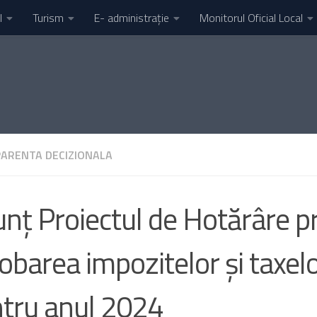
l
Turism
E- administrație
Monitorul Oficial Local
ARENTA DECIZIONALA
nț Proiectul de Hotărâre pr
obarea impozitelor și taxelo
tru anul 2024