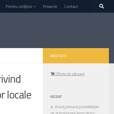
Pentru cetățeni
Proiecte
Contact
NOUTATI
ivind
Oferte de vânzare
r locale
RECENT
Anunț prinvind posibilitățiile
de achiziționare lemn de foc