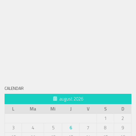
CALENDAR
august 2026
L
Ma
Mi
J
V
S
D
1
2
3
4
5
6
7
8
9