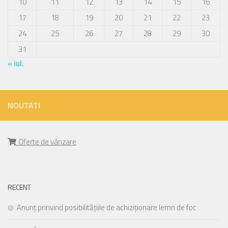
10
11
12
13
14
15
16
17
18
19
20
21
22
23
24
25
26
27
28
29
30
31
« iul.
NOUTATI
Oferte de vânzare
RECENT
Anunț prinvind posibilitățiile de achiziționare lemn de foc