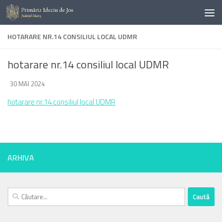
Skip to content
HOTARARE NR.14 CONSILIUL LOCAL UDMR
hotarare nr.14 consiliul local UDMR
DE
30 MAI 2024
·
hotarare nr.14 consiliul local UDMR
ARHIVA
Caută
după: