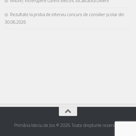
ANUNȚ întrerupere curent electric localitatea Deleni
Rezultate la proba de interviu concurs de consilier școlar din
30.06.2026
Primăria Ideciu de Jos © 2026. Toate drepturile rezervate.