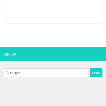
ARHIVA
Caută
după: