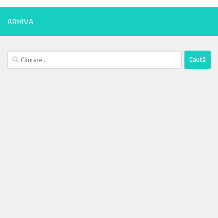
ARHIVA
Caută
după: