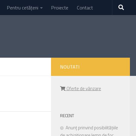
Pentru cetățeni
Proiecte
Contact
NOUTATI
Oferte de vânzare
RECENT
Anunț prinvind posibilitățiile
de achiziționare lemn de foc