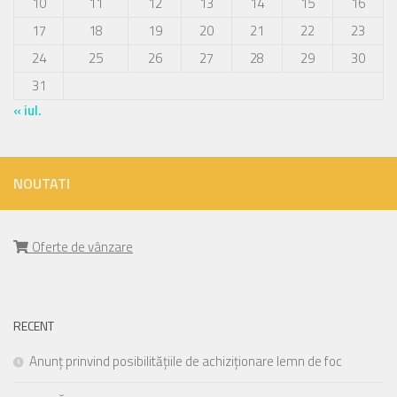
10
11
12
13
14
15
16
17
18
19
20
21
22
23
24
25
26
27
28
29
30
31
« iul.
NOUTATI
Oferte de vânzare
RECENT
Anunț prinvind posibilitățiile de achiziționare lemn de foc