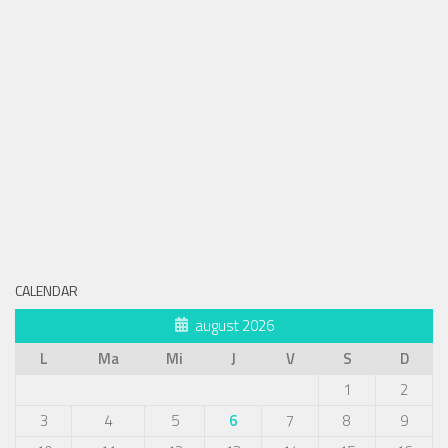
CALENDAR
august 2026
L
Ma
Mi
J
V
S
D
1
2
3
4
5
6
7
8
9