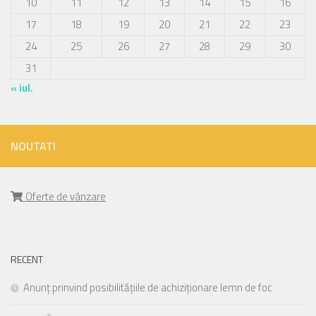
10
11
12
13
14
15
16
17
18
19
20
21
22
23
24
25
26
27
28
29
30
31
« iul.
NOUTATI
Oferte de vânzare
RECENT
Anunț prinvind posibilitățiile de achiziționare lemn de foc