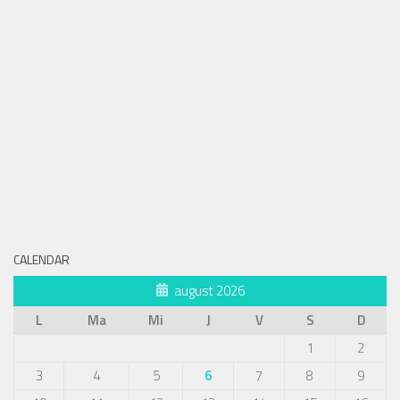
CALENDAR
august 2026
L
Ma
Mi
J
V
S
D
1
2
3
4
5
6
7
8
9