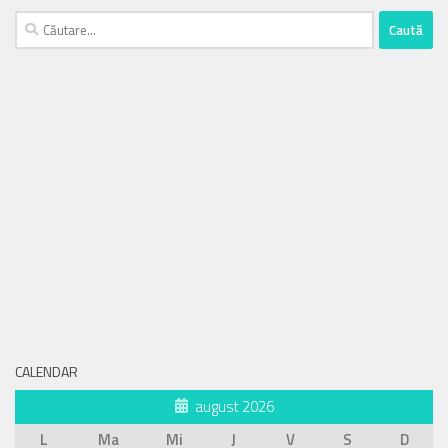
Caută
după:
CALENDAR
august 2026
L
Ma
Mi
J
V
S
D