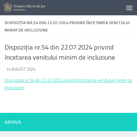
Skip to content
DISPOZIȚIA NR.54 DIN 22.07.2024 PRIVIND ÎNCETAREA VENITULUI
MINIM DE INCLUZIUNE
Dispoziția nr.54 din 22.07.2024 privind
încetarea venitului minim de incluziune
DE
14 AUGUST 2024
·
Dispoziția nr.54 din 22.07.2024 privind încetarea venitului minim de
incluziune
ARHIVA