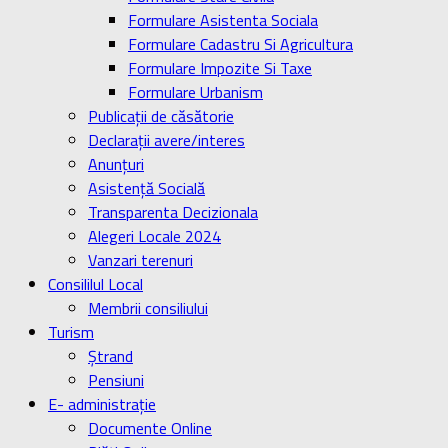
Formulare Asistenta Sociala
Formulare Cadastru Si Agricultura
Formulare Impozite Si Taxe
Formulare Urbanism
Publicaţii de căsătorie
Declaraţii avere/interes
Anunţuri
Asistenţă Socială
Transparenta Decizionala
Alegeri Locale 2024
Vanzari terenuri
Consililul Local
Membrii consiliului
Turism
Ştrand
Pensiuni
E- administrație
Documente Online