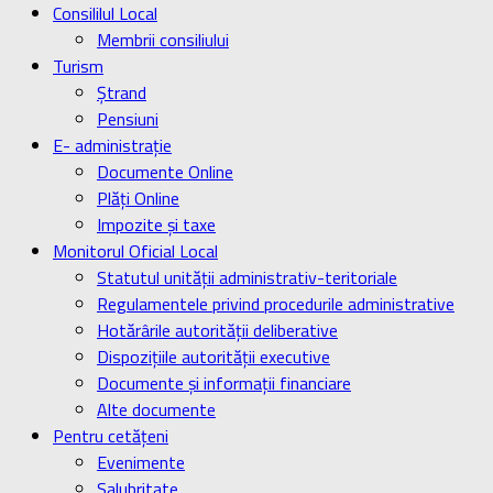
Consililul Local
Membrii consiliului
Turism
Ştrand
Pensiuni
E- administrație
Documente Online
Plăți Online
Impozite și taxe
Monitorul Oficial Local
Statutul unității administrativ-teritoriale
Regulamentele privind procedurile administrative
Hotărârile autorității deliberative
Dispozițiile autorității executive
Documente și informații financiare
Alte documente
Pentru cetățeni
Evenimente
Salubritate