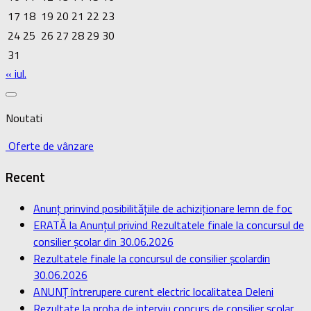
17
18
19
20
21
22
23
24
25
26
27
28
29
30
31
« iul.
Noutati
Oferte de vânzare
Recent
Anunț prinvind posibilitățiile de achiziționare lemn de foc
ERATĂ la Anunțul privind Rezultatele finale la concursul de
consilier școlar din 30.06.2026
Rezultatele finale la concursul de consilier școlardin
30.06.2026
ANUNȚ întrerupere curent electric localitatea Deleni
Rezultate la proba de interviu concurs de consilier școlar