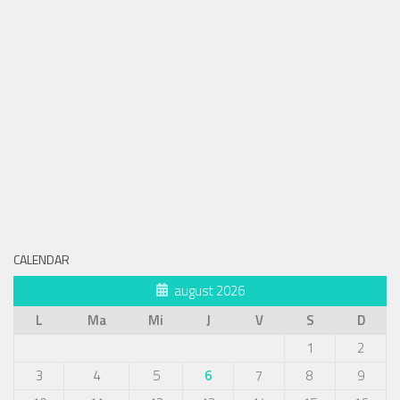
CALENDAR
august 2026
L
Ma
Mi
J
V
S
D
1
2
3
4
5
6
7
8
9