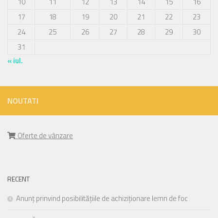
10
11
12
13
14
15
16
17
18
19
20
21
22
23
24
25
26
27
28
29
30
31
« iul.
NOUTATI
Oferte de vânzare
RECENT
Anunț prinvind posibilitățiile de achiziționare lemn de foc