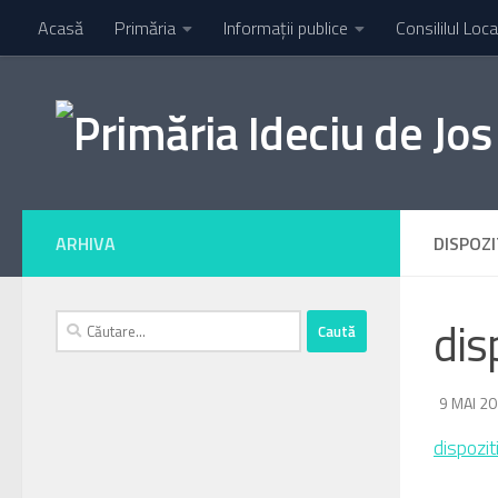
Acasă
Primăria
Informaţii publice
Consililul Loca
Skip to content
ARHIVA
DISPOZI
Caută
dis
după:
DE
9 MAI 2
·
dispozit