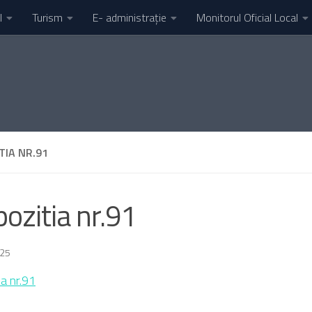
l
Turism
E- administrație
Monitorul Oficial Local
TIA NR.91
pozitia nr.91
025
ia nr.91