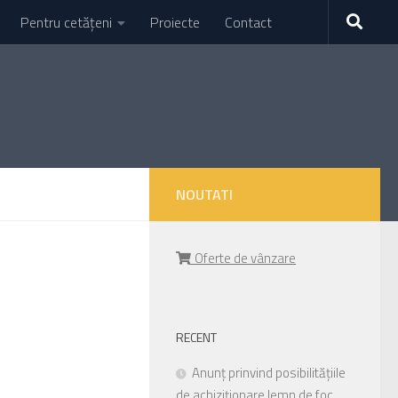
Pentru cetățeni
Proiecte
Contact
NOUTATI
Oferte de vânzare
RECENT
Anunț prinvind posibilitățiile
de achiziționare lemn de foc