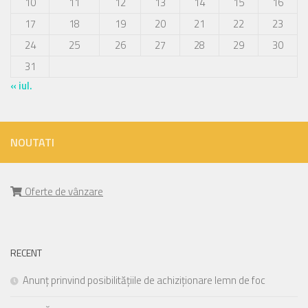
10
11
12
13
14
15
16
17
18
19
20
21
22
23
24
25
26
27
28
29
30
31
« iul.
NOUTATI
Oferte de vânzare
RECENT
Anunț prinvind posibilitățiile de achiziționare lemn de foc