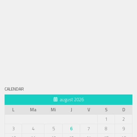
CALENDAR
august 2026
L
Ma
Mi
J
V
S
D
1
2
3
4
5
6
7
8
9