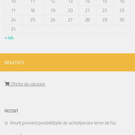
10
11
12
13
14
15
16
17
18
19
20
21
22
23
24
25
26
27
28
29
30
31
« iul.
NOUTATI
Oferte de vânzare
RECENT
Anunț prinvind posibilitățiile de achiziționare lemn de foc