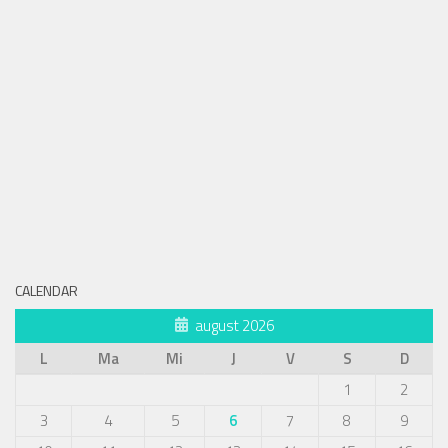
CALENDAR
august 2026
L
Ma
Mi
J
V
S
D
1
2
3
4
5
6
7
8
9