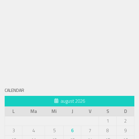
CALENDAR
august 2026
L
Ma
Mi
J
V
S
D
1
2
3
4
5
6
7
8
9