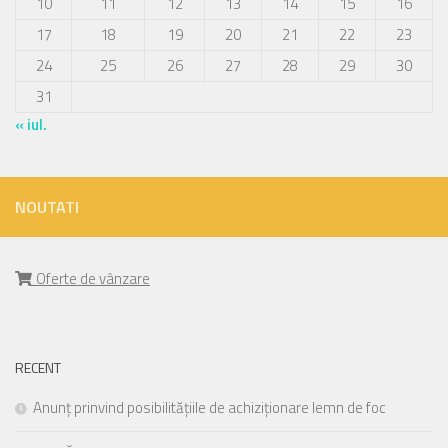
10
11
12
13
14
15
16
17
18
19
20
21
22
23
24
25
26
27
28
29
30
31
« iul.
NOUTATI
Oferte de vânzare
RECENT
Anunț prinvind posibilitățiile de achiziționare lemn de foc