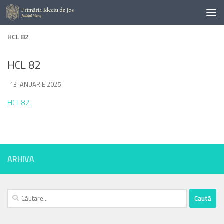
Skip to content
HCL 82
HCL 82
DE
13 IANUARIE 2025
·
HCL 82
ARHIVA
Caută
după: